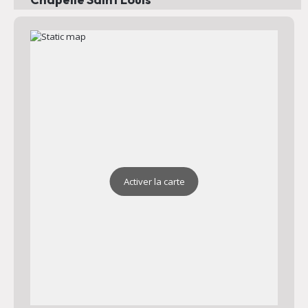
Adresse : Valcros 83390 Cuers
Plan
Chapelle Saint Jean
Adresse : Chapelle Saint Jean 83390 Cuers
Plan
Activer la carte