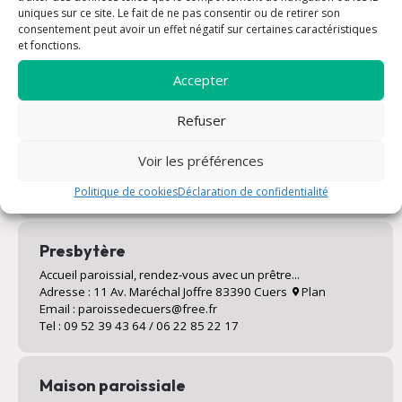
Dame de l'Assomption de Cuers a à coeur de vous accueillir
uniques sur ce site. Le fait de ne pas consentir ou de retirer son
le mieux possible.
consentement peut avoir un effet négatif sur certaines caractéristiques
et fonctions.
Accepter
Refuser
Eglise Saint Pierre - Notre Dame de
l’Assomption
Voir les préférences
Adresse : Place François Bernard 83390 Cuers
Plan
Horaires : Ouverte tous les jours de 07h30 à 19h
Politique de cookies
Déclaration de confidentialité
Presbytère
Accueil paroissial, rendez-vous avec un prêtre...
Adresse : 11 Av. Maréchal Joffre 83390 Cuers
Plan
Email : paroissedecuers@free.fr
Tel : 09 52 39 43 64 / 06 22 85 22 17
Maison paroissiale