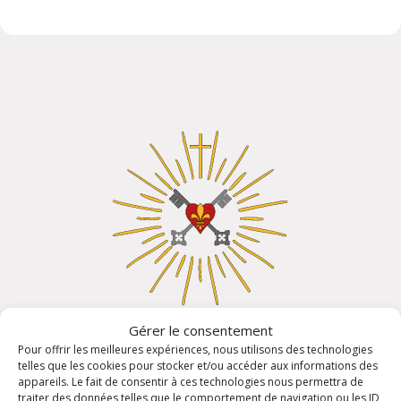
Rencontrons-nous !
Gérer le consentement
Pour offrir les meilleures expériences, nous utilisons des technologies
Pour un renseignement, prendre un rendez vous, déposer
telles que les cookies pour stocker et/ou accéder aux informations des
une intention de prières, ou si vous vous posez des
appareils. Le fait de consentir à ces technologies nous permettra de
questions, écrivez-nous ! La paroisse Saint Pierre - Notre
traiter des données telles que le comportement de navigation ou les ID