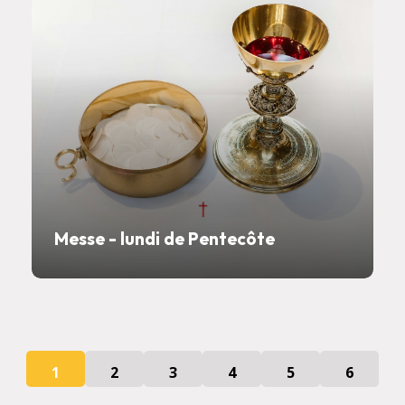
Messe - lundi de Pentecôte
1
2
3
4
5
6