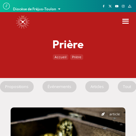
Diocèse de Fréjus-Toulon
Prière
Accueil
Prière
Propositions
Événements
Articles
Tout
article