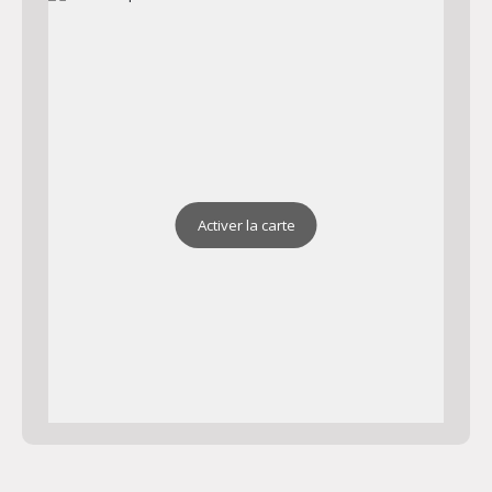
Chapelle Saint Jean
Adresse : Chapelle Saint Jean 83390 Cuers
Plan
Activer la carte