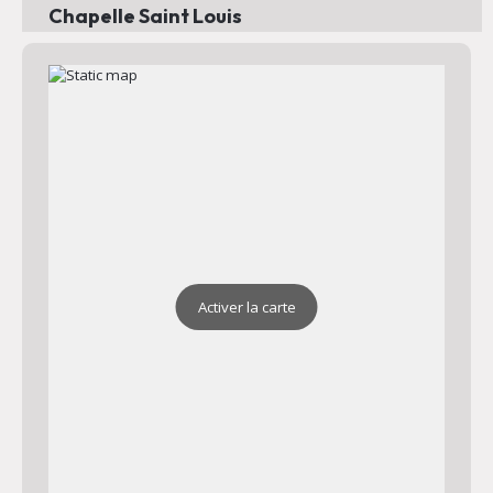
Chapelle Saint Louis
Adresse : Valcros 83390 Cuers
Plan
Chapelle Saint Jean
Adresse : Chapelle Saint Jean 83390 Cuers
Plan
Activer la carte