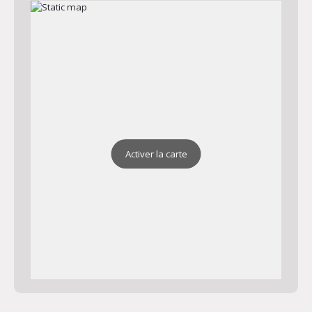
Chapelle Saint Jean
Adresse : Chapelle Saint Jean 83390 Cuers
Plan
Activer la carte