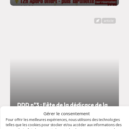
article
DDD n°3 : Fête de la dédicace de la
basilique du Latran à Rome
Gérer le consentement
Pour offrir les meilleures expériences, nous utilisons des technologies
telles que les cookies pour stocker et/ou accéder aux informations des