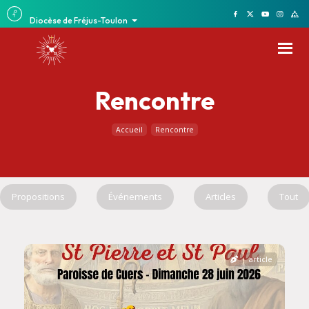
Diocèse de Fréjus-Toulon
Rencontre
Accueil
Rencontre
Propositions
Événements
Articles
Tout
article