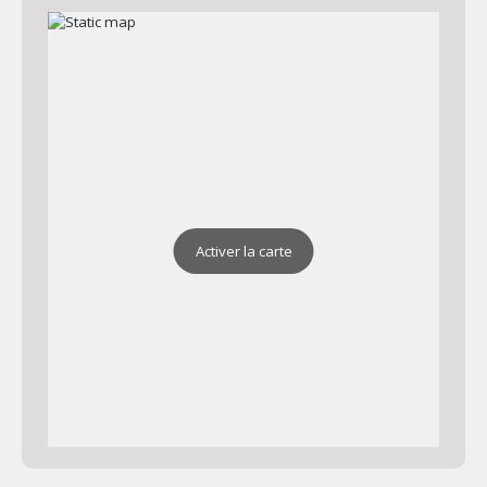
Chapelle Saint Jean
Adresse : Chapelle Saint Jean 83390 Cuers
Plan
Activer la carte