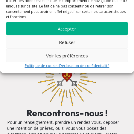
Messe de semaine 08h30
traiter des données telles que le comportement de navigation ou les ID
uniques sur ce site. Le fait de ne pas consentir ou de retirer son
consentement peut avoir un effet négatif sur certaines caractéristiques
et fonctions.
Accepter
Refuser
Voir les préférences
Politique de cookies
Déclaration de confidentialité
Rencontrons-nous !
Pour un renseignement, prendre un rendez vous, déposer
une intention de prières, ou si vous vous posez des