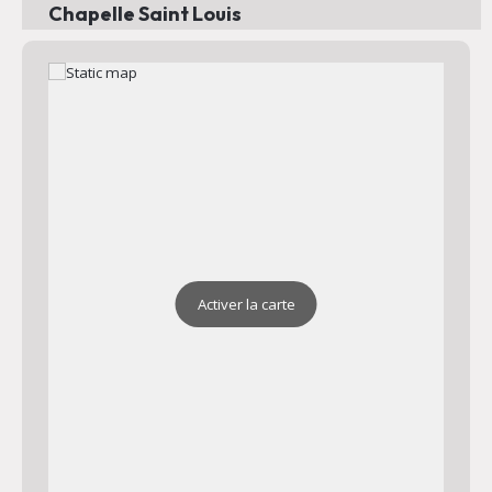
Chapelle Saint Louis
Adresse : Valcros 83390 Cuers
Plan
Chapelle Saint Jean
Adresse : Chapelle Saint Jean 83390 Cuers
Plan
Activer la carte